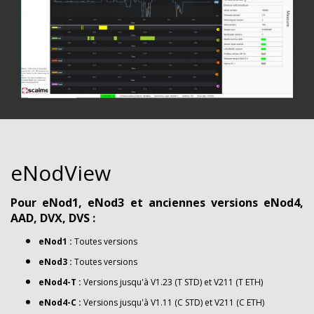
eNodView
Pour eNod1, eNod3 et anciennes versions eNod4,
AAD, DVX, DVS :
eNod1 :
Toutes versions
eNod3 :
Toutes versions
eNod4-T :
Versions jusqu'à V1.23 (T STD) et V211 (T ETH)
eNod4-C :
Versions jusqu'à V1.11 (C STD) et V211 (C ETH)